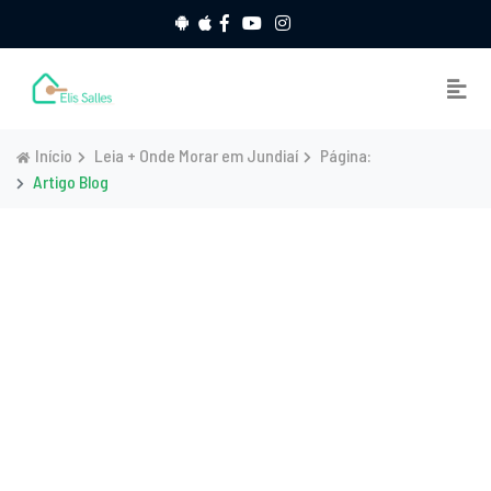
Início
Leia + Onde Morar em Jundiaí
Página:
Artigo Blog