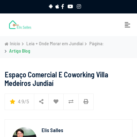
Início
Leia + Onde Morar em Jundiaí
Página:
Artigo Blog
Espaço Comercial E Coworking Villa
Medeiros Jundiaí
4.9/5
Elis Salles