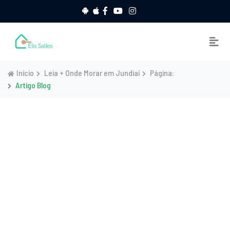
Início
Leia + Onde Morar em Jundiaí
Página:
Artigo Blog