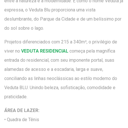
entre a natureza e a modernidade. E como o nome Veduta já
expressa, o Veduta Blu proporciona uma vista
deslumbrante, do Parque da Cidade e de um belíssimo por
do sol sobre o lago.
Projetos diferenciados com 215 a 340m², o privilégio de
viver no
VEDUTA RESIDENCIAL
começa pela magnífica
entrada do residencial, com seu imponente portal, suas
alamedas de acesso e a escadaria, larga e suave,
conciliando as linhas neoclássicas ao estilo moderno do
Veduta BLU. Unindo beleza, sofisticação, comodidade e
praticidade.
ÁREA DE LAZER:
• Quadra de Tênis