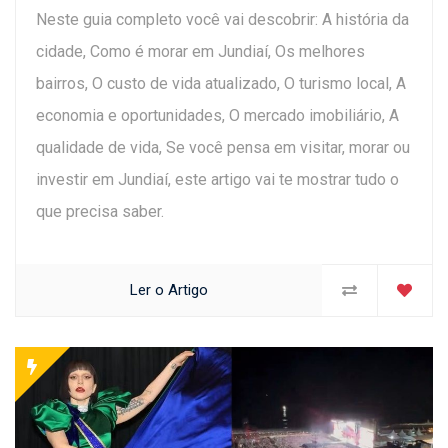
Neste guia completo você vai descobrir: A história da
cidade, Como é morar em Jundiaí, Os melhores
bairros, O custo de vida atualizado, O turismo local, A
economia e oportunidades, O mercado imobiliário, A
qualidade de vida, Se você pensa em visitar, morar ou
investir em Jundiaí, este artigo vai te mostrar tudo o
que precisa saber.
Ler o Artigo