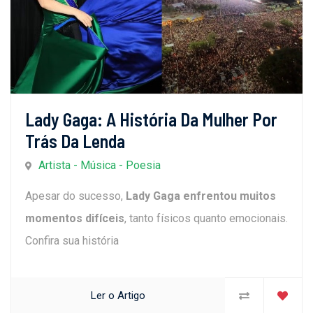
Lady Gaga: A História Da Mulher Por
Trás Da Lenda
Artista - Música - Poesia
Apesar do sucesso,
Lady Gaga enfrentou muitos
momentos difíceis
, tanto físicos quanto emocionais.
Confira sua história
Ler o Artigo